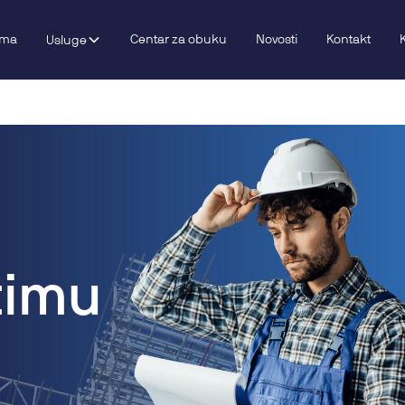
ama
Centar za obuku
Novosti
Kontakt
Usluge
 timu