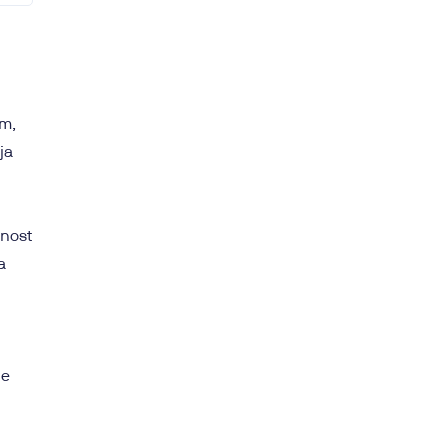
om,
ja
čnost
a
le