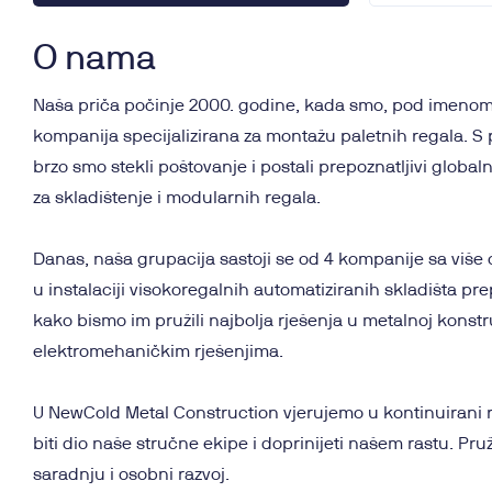
O nama
Naša priča počinje 2000. godine, kada smo, pod imenom 
kompanija specijalizirana za montažu paletnih regala. 
brzo smo stekli poštovanje i postali prepoznatljivi globaln
za skladištenje i modularnih regala.
Danas, naša grupacija sastoji se od 4 kompanije sa više 
u instalaciji visokoregalnih automatiziranih skladišta prep
kako bismo im pružili najbolja rješenja u metalnoj konstrukci
elektromehaničkim rješenjima.
U NewCold Metal Construction vjerujemo u kontinuirani ra
biti dio naše stručne ekipe i doprinijeti našem rastu. P
saradnju i osobni razvoj.