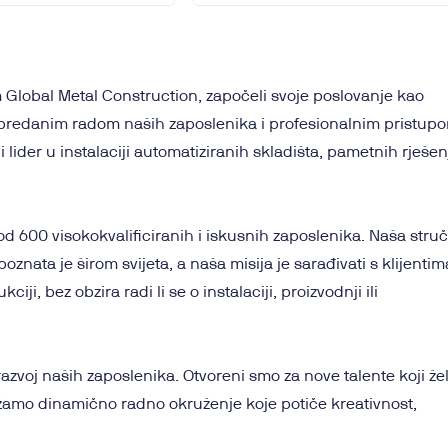
Global Metal Construction, započeli svoje poslovanje kao
S predanim radom naših zaposlenika i profesionalnim pristup
i lider u instalaciji automatiziranih skladišta, pametnih rješen
od 600 visokokvalificiranih i iskusnih zaposlenika. Naša stru
oznata je širom svijeta, a naša misija je sarađivati s klijentim
ji, bez obzira radi li se o instalaciji, proizvodnji ili
zvoj naših zaposlenika. Otvoreni smo za nove talente koji že
ružamo dinamično radno okruženje koje potiče kreativnost,