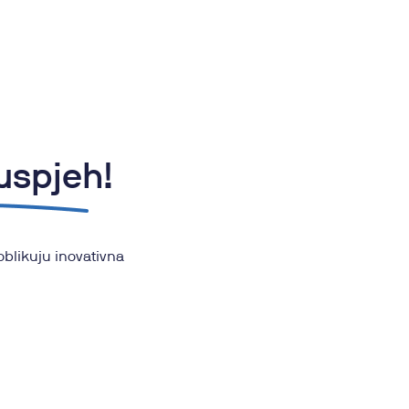
uspjeh!
oblikuju inovativna