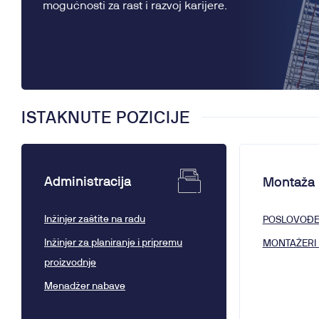
mogućnosti za rast i razvoj karijere.
ISTAKNUTE POZICIJE
Administracija
Montaža
Inžinjer zaštite na radu
POSLOVOĐE 
Inžinjer za planiranje i pripremu
MONTAŽERI
proizvodnje
Menadžer nabave